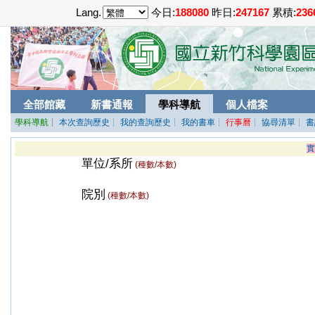
Lang.
今日:
188080
昨日:
247167
累積:
236
全部館藏
新書通報
學科導航
個人檔案
學科導航
┊
本次查詢歷史
┊ 我的查詢歷史
┊ 我的書車
┊
行事曆
┊ 協尋清單
┊ 
實
單位/系所
(種數/本數)
院別
(種數/本數)