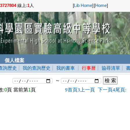
3727804
線上:
1
人
[
Lib Home
]
[
Home
]
個人檔案
查詢歷史
┊ 我的查詢歷史
┊ 我的書車
┊
行事曆
┊ 協尋清單
┊ 
～
:
0
頁 當前第
1
頁
首頁
上一頁
下一頁
尾頁
9
3
4
: