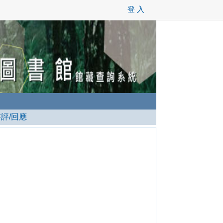
登 入
書評/回應