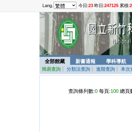
Lang.
今日:
23
昨日:
247125
累積:
2
全部館藏
新書通報
學科導航
簡易查詢
┊
分類法查詢
┊
進階查詢
┊
本次
查詢條列數:
0
每頁:
100
總頁數